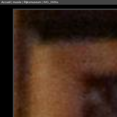
Accueil
|
musée
|
Rijksmuseum
| IMG_0686a