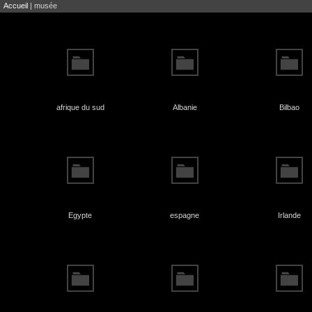
Accueil
| musée
afrique du sud
Albanie
Bilbao
Egypte
espagne
Irlande