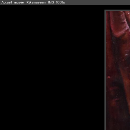
Accueil
|
musée
|
Rijksmuseum
| IMG_0538a