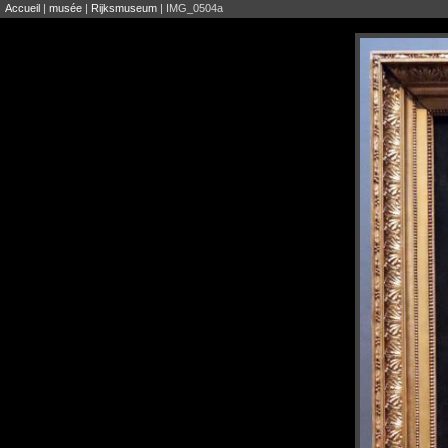
Accueil
|
musée
|
Rijksmuseum
| IMG_0504a