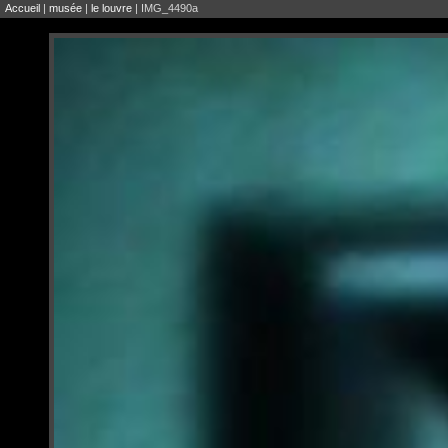
Accueil
|
musée
|
le louvre
| IMG_4490a