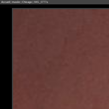
Accueil
|
musée
|
Chicago
| IMG_0777a