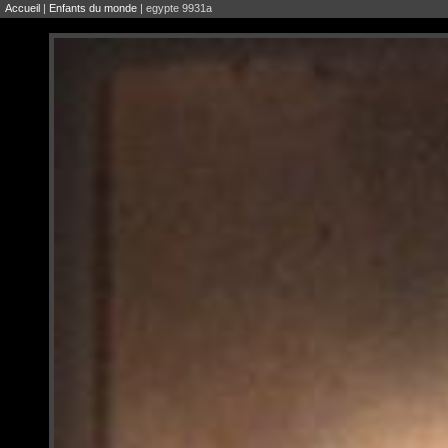
Accueil
|
Enfants du monde
| egypte 9931a