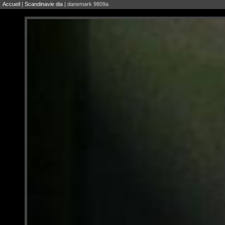
Accueil
|
Scandinavie dia
| danemark 9809a