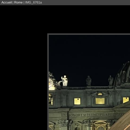
Accueil
|
Rome
| IMG_6761a