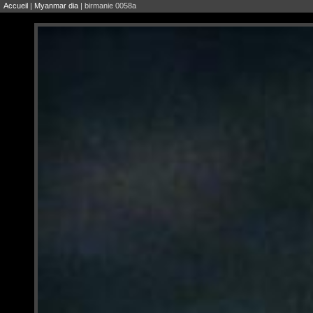
Accueil
|
Myanmar dia
| birmanie 0058a