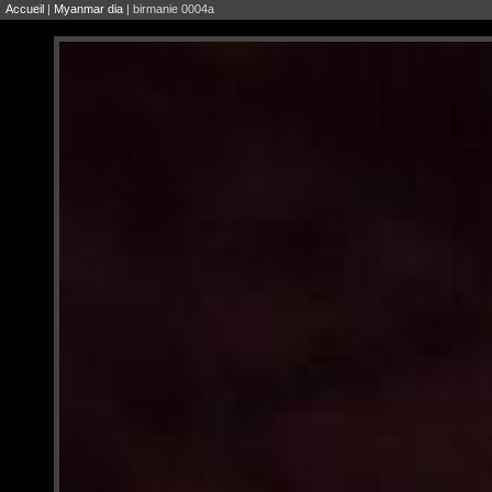
Accueil
|
Myanmar dia
| birmanie 0004a