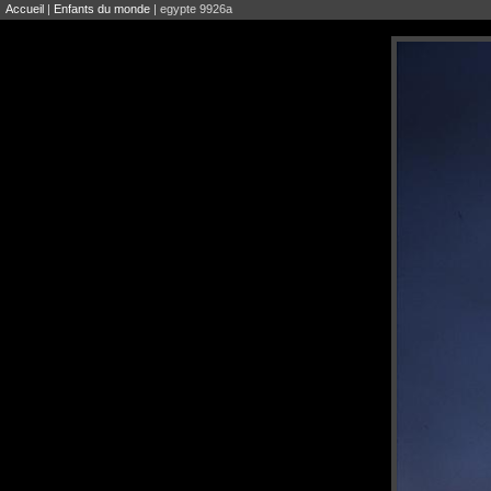
Accueil
|
Enfants du monde
| egypte 9926a