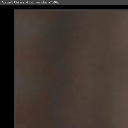
Accueil
|
Chine sud
| sichuangbana7546a