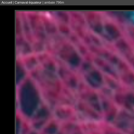
Accueil
|
Carnaval équateur
| ambate 796m