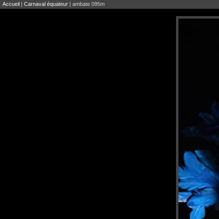
Accueil
|
Carnaval équateur
| ambate 095m