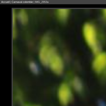
Accueil
|
Carnaval colombie
| IMG_2953a